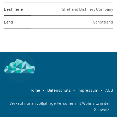
Destillerie
Shetland Distillery Company
Land
Schottland
Home
•
Datenschutz
•
Impressum
•
AGB
Verkauf nur an volljährige Personen mit Wohnsitz in der
Schweiz.