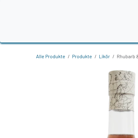
Zum Inhalt springen
Home
Produkte
Destillerien
Region
Alle Produkte
Produkte
Likör
Rhubarb 