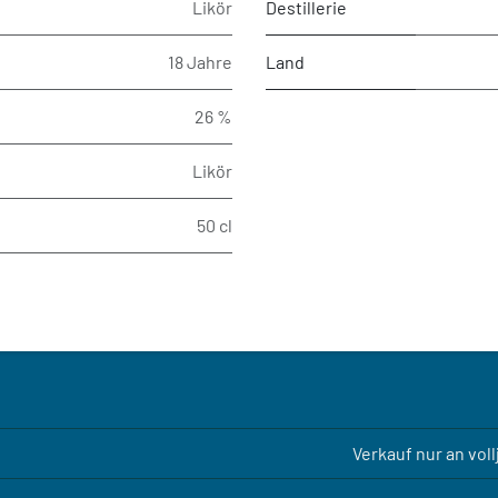
Likör
Destillerie
18 Jahre
Land
26 %
Likör
50 cl
Verkauf nur an vol