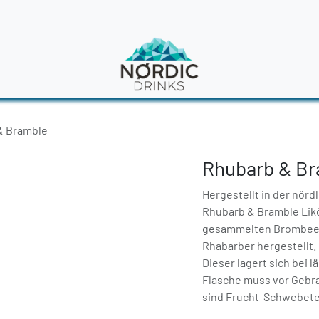
en
News
& Bramble
Rhubarb & Br
Hergestellt in der nörd
Rhubarb & Bramble Likö
gesammelten Brombeer
Rhabarber hergestellt. 
Dieser lagert sich bei
Flasche muss vor Gebra
sind Frucht-Schwebete