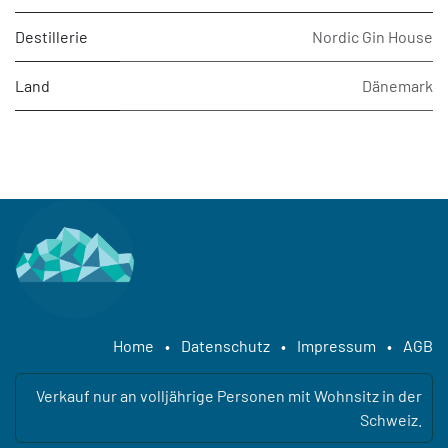
Destillerie
Nordic Gin House
Land
Dänemark
Home
•
Datenschutz
•
Impressum
•
AGB
Verkauf nur an volljährige Personen mit Wohnsitz in der
Schweiz.