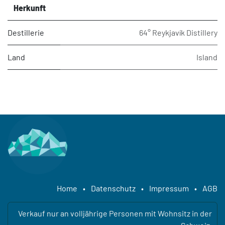
Herkunft
Destillerie
64° Reykjavík Distillery
Land
Island
Home
•
Datenschutz
•
Impressum
•
AGB
Verkauf nur an volljährige Personen mit Wohnsitz in der