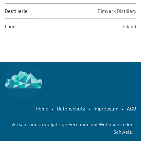
Destillerie
Eimverk Distillery
Land
Island
Home
•
Datenschutz
•
Impressum
•
AGB
Verkauf nur an volljährige Personen mit Wohnsitz in der
Schweiz.