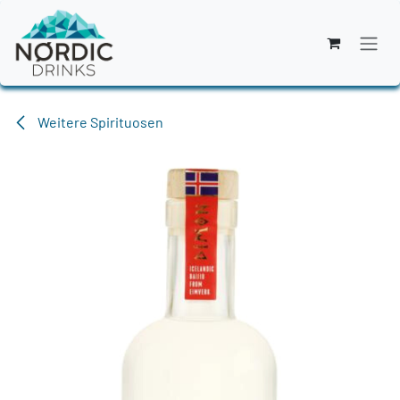
Zum Inhalt springen
Weitere Spirituosen