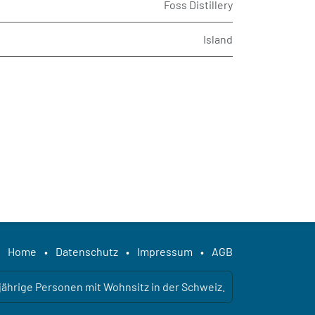
Foss Distillery
Island
Home
•
Datenschutz
•
Impressum
•
AGB
ljährige Personen mit Wohnsitz in der Schweiz.