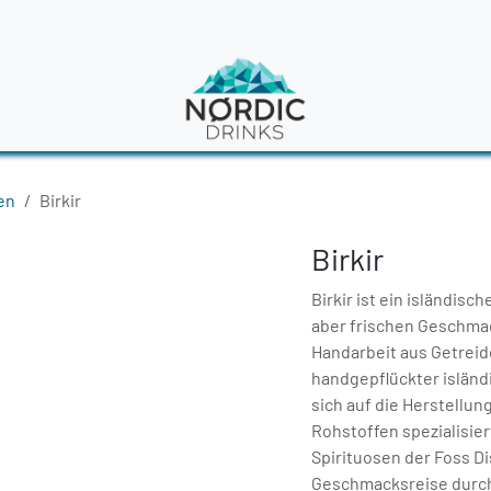
en
News
en
Birkir
Birkir
Birkir ist ein isländis
aber frischen Geschmack.
Handarbeit aus Getreid
handgepflückter isländi
sich auf die Herstellu
Rohstoffen spezialisie
Spirituosen der Foss Di
Geschmacksreise durch