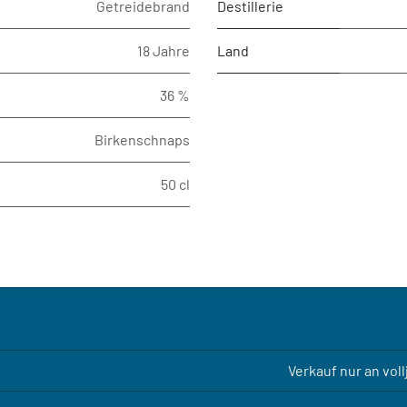
Getreidebrand
Destillerie
18 Jahre
Land
36 %
Birkenschnaps
50 cl
Verkauf nur an vol