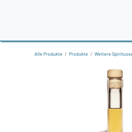
Zum Inhalt springen
Home
Produkte
Destillerien
Region
Alle Produkte
Produkte
Weitere Spirituos