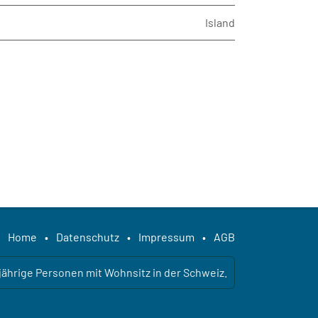
Island
Home
•
Datenschutz
•
Impressum
•
AGB
ljährige Personen mit Wohnsitz in der Schweiz.