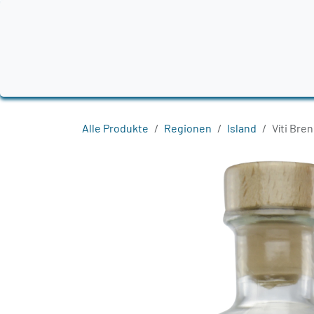
Zum Inhalt springen
Home
Produkte
Destillerien
Region
Alle Produkte
Regionen
Island
Víti Bren