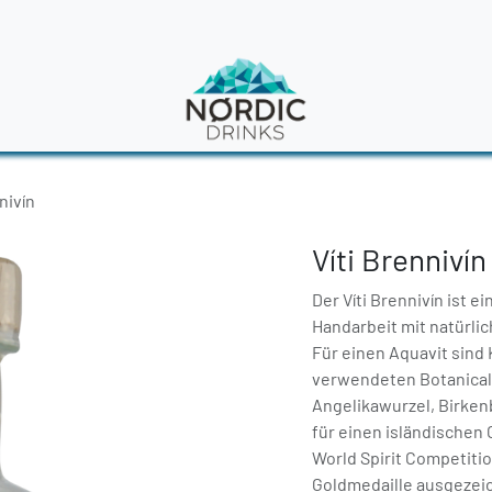
en
News
nivín
Víti Brennivín
Der Víti Brennivín ist e
Handarbeit mit natürli
Für einen Aquavit sin
verwendeten Botanicals
Angelikawurzel, Birken
für einen isländischen
World Spirit Competitio
Goldmedaille ausgezei