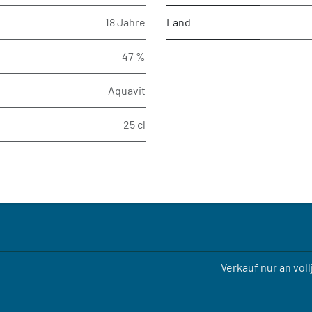
18 Jahre
Land
47 %
Aquavit
25 cl
Verkauf nur an vol