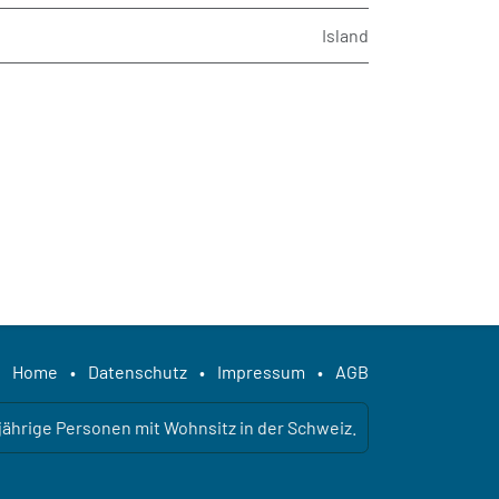
Island
Home
•
Datenschutz
•
Impressum
•
AGB
ljährige Personen mit Wohnsitz in der Schweiz.