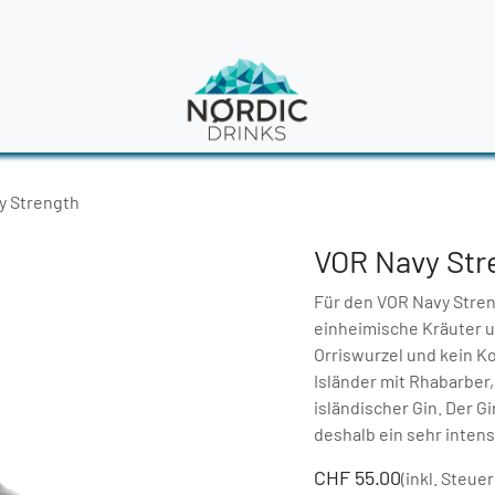
en
News
y Strength
VOR Navy Str
Für den VOR Navy Stren
einheimische Kräuter un
Orriswurzel und kein K
Isländer mit Rhabarber,
isländischer Gin. Der G
deshalb ein sehr inten
CHF
55.00
(inkl. Steuer