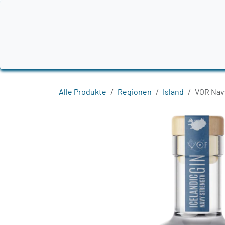
Zum Inhalt springen
Home
Produkte
Destillerien
Region
Alle Produkte
Regionen
Island
VOR Nav