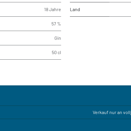
18 Jahre
Land
57 %
Gin
50 cl
Verkauf nur an vol