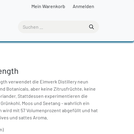
Mein Warenkorb
Anmelden
ength
gth verwendet die Eimverk Distillery neun
d Botanicals, aber keine Zitrusfrüchte, keine
oriander. Stattdessen experimentieren die
 Grünkohl, Moos und Seetang - wahrlich ein
in wird mit 57 Volumenprozent abgefüllt und hat
sives und sattes Aroma.
n)