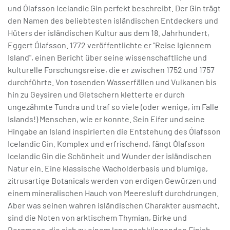
und Ólafsson Icelandic Gin perfekt beschreibt. Der Gin trägt
den Namen des beliebtesten isländischen Entdeckers und
Hüters der isländischen Kultur aus dem 18. Jahrhundert,
Eggert Ólafsson. 1772 veröffentlichte er "Reise Igiennem
Island", einen Bericht über seine wissenschaftliche und
kulturelle Forschungsreise, die er zwischen 1752 und 1757
durchführte. Von tosenden Wasserfällen und Vulkanen bis
hin zu Geysiren und Gletschern kletterte er durch
ungezähmte Tundra und traf so viele (oder wenige, im Falle
Islands!) Menschen, wie er konnte. Sein Eifer und seine
Hingabe an Island inspirierten die Entstehung des Ólafsson
Icelandic Gin. Komplex und erfrischend, fängt Ólafsson
Icelandic Gin die Schönheit und Wunder der isländischen
Natur ein. Eine klassische Wacholderbasis und blumige,
zitrusartige Botanicals werden von erdigen Gewürzen und
einem mineralischen Hauch von Meeresluft durchdrungen.
Aber was seinen wahren isländischen Charakter ausmacht,
sind die Noten von arktischem Thymian, Birke und
Bergmoos, die sich zu einem lang nachklingenden Finish