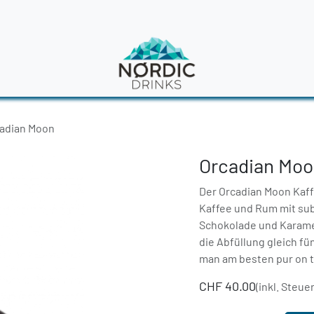
en
News
adian Moon
Orcadian Mo
Der Orcadian Moon Kaffe
Kaffee und Rum mit sub
Schokolade und Karame
die Abfüllung gleich f
man am besten pur on t
CHF
40.00
(inkl. Steue