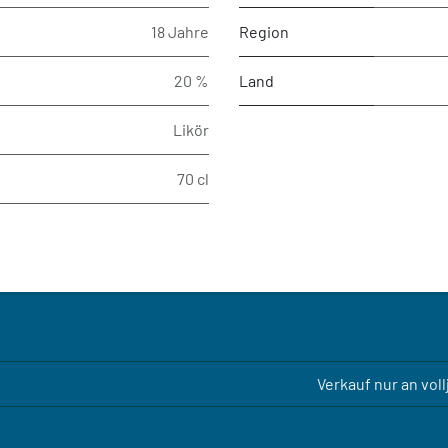
18 Jahre
Region
20 %
Land
Likör
70 cl
Verkauf nur an vol