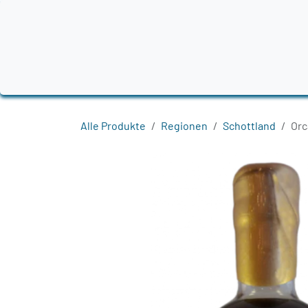
Zum Inhalt springen
Home
Produkte
Destillerien
Region
Alle Produkte
Regionen
Schottland
Orc