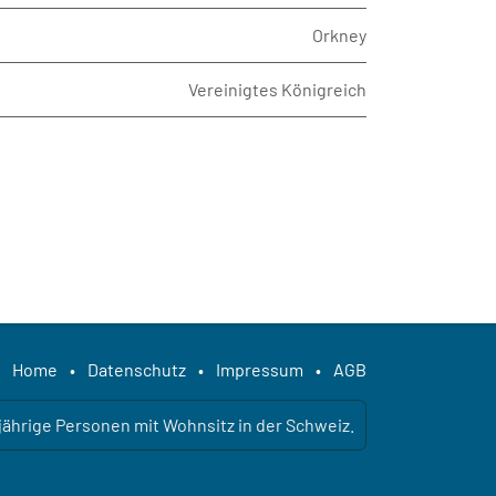
Orkney
Vereinigtes Königreich
Home
•
Datenschutz
•
Impressum
•
AGB
ljährige Personen mit Wohnsitz in der Schweiz.