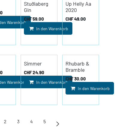
Stuðlaberg
Up Helly Aa
Gin
2020
00
CHF
59.00
CHF
49.00
 den Warenkorb
In den Warenkorb
Simmer
Rhubarb &
Bramble
00
CHF
24.90
CHF
30.00
 den Warenkorb
In den Warenkorb
In den Warenkorb
2
3
4
5