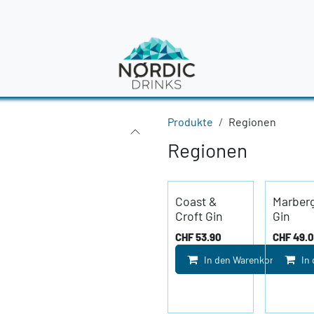
en
News
Produkte
Regionen
Regionen
Coast &
Marberg
Croft Gin
Gin
CHF
53.90
CHF
49.
In den Warenkorb
In