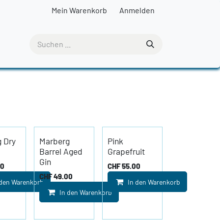
Mein Warenkorb
Anmelden
 Dry
Marberg
Pink
Barrel Aged
Grapefruit
Gin
00
CHF
55.00
CHF
49.00
 den Warenkorb
In den Warenkorb
In den Warenkorb