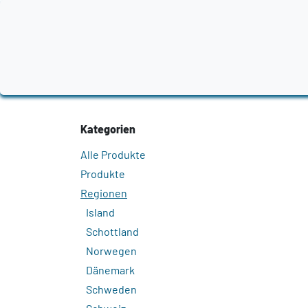
Zum Inhalt springen
Home
Produkte
Destillerien
Region
Kategorien
Alle Produkte
Produkte
Regionen
Island
Schottland
Norwegen
Dänemark
Schweden