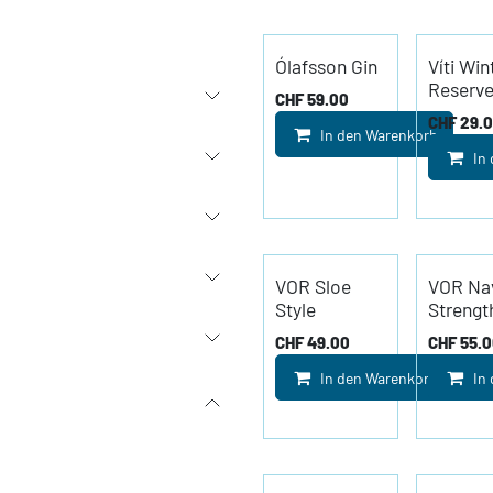
Ólafsson Gin
Víti Win
Reserv
CHF
59.00
CHF
29.
In den Warenkorb
In
VOR Sloe
VOR Na
Style
Strengt
CHF
49.00
CHF
55.
In den Warenkorb
In