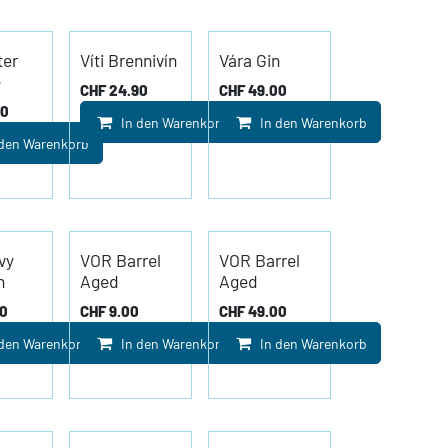
ter
Víti Brennivín
Vára Gin
e
CHF
24.90
CHF
49.00
00
In den Warenkorb
In den Warenkorb
 den Warenkorb
vy
VOR Barrel
VOR Barrel
h
Aged
Aged
00
CHF
9.00
CHF
49.00
 den Warenkorb
In den Warenkorb
In den Warenkorb