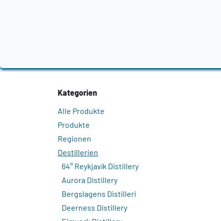
Zum Inhalt springen
Home
Produkte
Destillerien
Region
Kategorien
Alle Produkte
Produkte
Regionen
Destillerien
64° Reykjavík Distillery
Aurora Distillery
Bergslagens Distilleri
Deerness Distillery