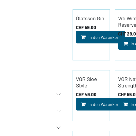
Ólafsson Gin
Víti Win
Reserv
CHF
59.00
CHF
29.
In den Warenkorb
In
VOR Sloe
VOR Na
Style
Strengt
CHF
49.00
CHF
55.
In den Warenkorb
In