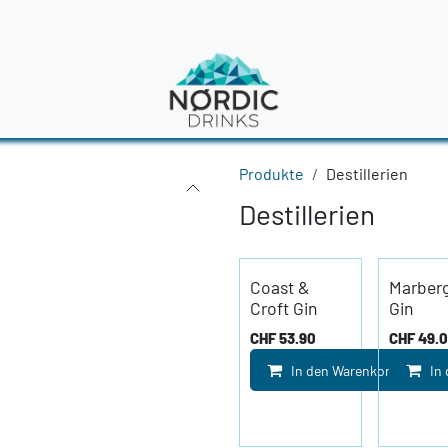
en
News
Produkte
Destillerien
Destillerien
Coast &
Marberg
Croft Gin
Gin
CHF
53.90
CHF
49.
In den Warenkorb
In