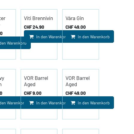
ter
Víti Brennivín
Vára Gin
e
CHF
24.90
CHF
49.00
00
In den Warenkorb
In den Warenkorb
 den Warenkorb
vy
VOR Barrel
VOR Barrel
h
Aged
Aged
00
CHF
9.00
CHF
49.00
 den Warenkorb
In den Warenkorb
In den Warenkorb