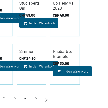
Stuðlaberg
Up Helly Aa
Gin
2020
00
CHF
59.00
CHF
49.00
 den Warenkorb
In den Warenkorb
Simmer
Rhubarb &
Bramble
00
CHF
24.90
CHF
30.00
 den Warenkorb
In den Warenkorb
In den Warenkorb
2
3
4
5