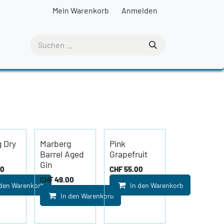
Mein Warenkorb
Anmelden
 Dry
Marberg
Pink
Barrel Aged
Grapefruit
Gin
00
CHF
55.00
CHF
49.00
 den Warenkorb
In den Warenkorb
In den Warenkorb