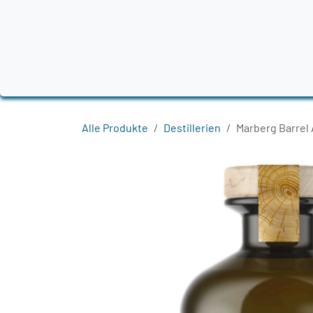
Zum Inhalt springen
Home
Produkte
Destillerien
Region
Alle Produkte
Destillerien
Marberg Barrel