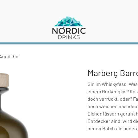
en
News
 Aged Gin
Marberg Barre
Gin im Whiskyfass! Was 
einem Gurkenglas? Kat
doch verrückt, oder? F
noch weicher, nachdem 
Eichenfässern geruht ha
Entdecker sind, wird di
neuen Batch ein andere