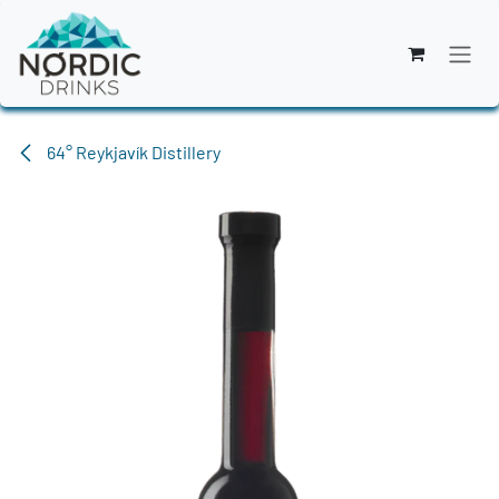
Zum Inhalt springen
64° Reykjavík Distillery