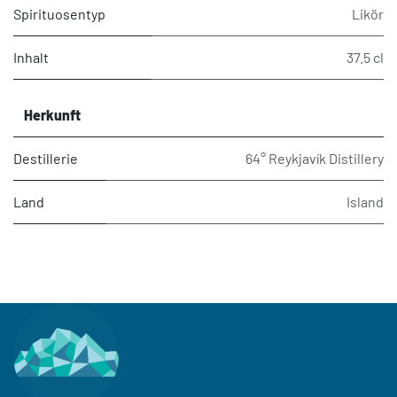
Spirituosentyp
Likör
Inhalt
37.5 cl
Herkunft
Destillerie
64° Reykjavík Distillery
Land
Island