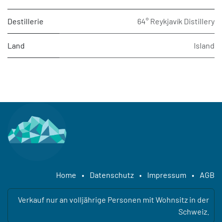
Destillerie
64° Reykjavík Distillery
Land
Island
Home
•
Datenschutz
•
Impressum
•
AGB
Verkauf nur an volljährige Personen mit Wohnsitz in der
Schweiz.