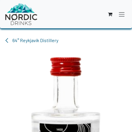
Zum Inhalt springen
64° Reykjavík Distillery