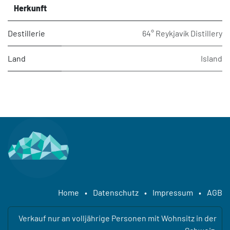
Herkunft
Destillerie
64° Reykjavík Distillery
Land
Island
Home
•
Datenschutz
•
Impressum
•
AGB
Verkauf nur an volljährige Personen mit Wohnsitz in der