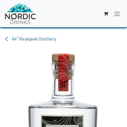
Zum Inhalt springen
64° Reykjavík Distillery