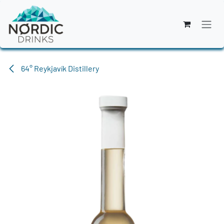
Zum Inhalt springen
64° Reykjavík Distillery