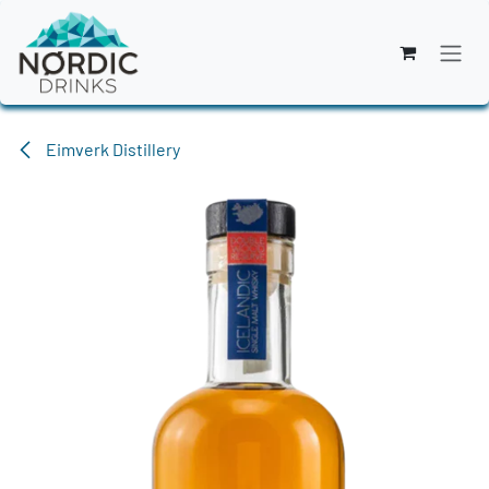
Zum Inhalt springen
Eimverk Distillery