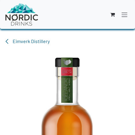
Zum Inhalt springen
Eimverk Distillery