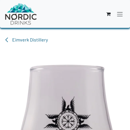
Zum Inhalt springen
Eimverk Distillery