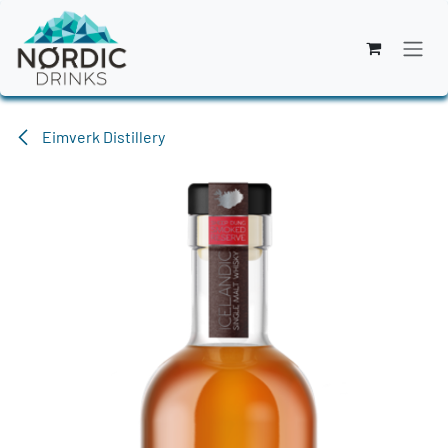
Zum Inhalt springen
Eimverk Distillery