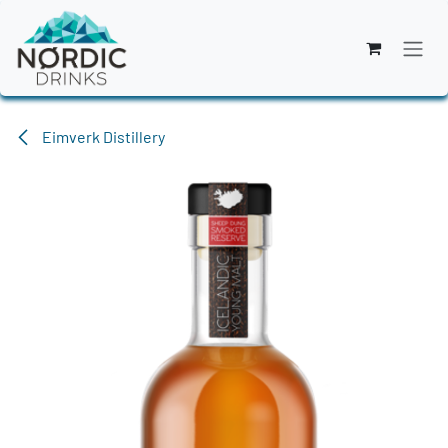
Zum Inhalt springen
Eimverk Distillery