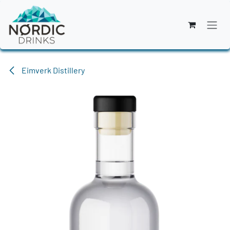
Zum Inhalt springen
Eimverk Distillery