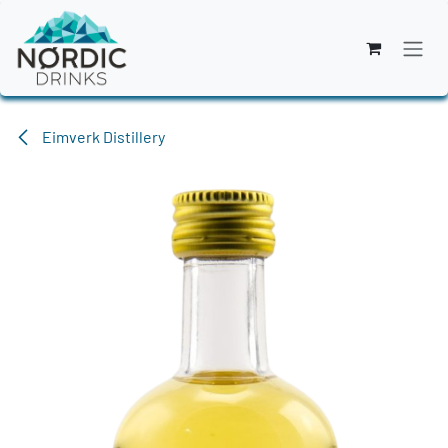
Zum Inhalt springen
Eimverk Distillery