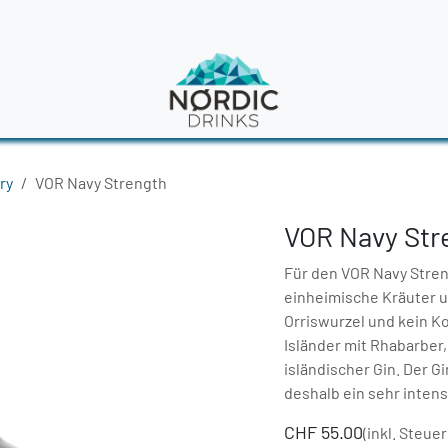
en
News
ry
VOR Navy Strength
VOR Navy Str
Für den VOR Navy Stren
einheimische Kräuter un
Orriswurzel und kein K
Isländer mit Rhabarber,
isländischer Gin. Der G
deshalb ein sehr inten
CHF
55.00
(inkl. Steuer