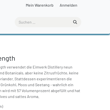
Mein Warenkorb
Anmelden
ength
gth verwendet die Eimverk Distillery neun
d Botanicals, aber keine Zitrusfrüchte, keine
oriander. Stattdessen experimentieren die
 Grünkohl, Moos und Seetang - wahrlich ein
in wird mit 57 Volumenprozent abgefüllt und hat
sives und sattes Aroma.
n)