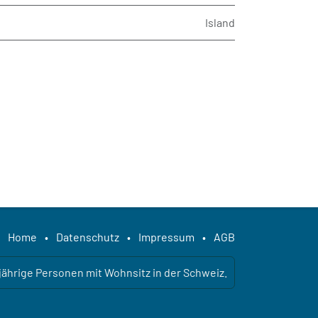
Island
Home
•
Datenschutz
•
Impressum
•
AGB
ljährige Personen mit Wohnsitz in der Schweiz.