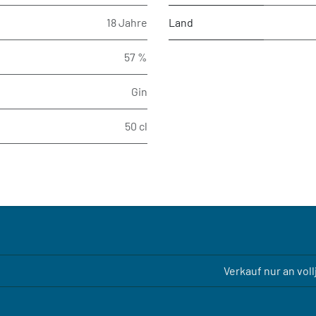
18 Jahre
Land
57 %
Gin
50 cl
Verkauf nur an vol