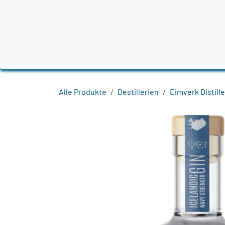
Zum Inhalt springen
Home
Produkte
Destillerien
Region
Alle Produkte
Destillerien
Eimverk Distille