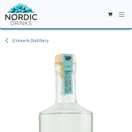
Zum Inhalt springen
Eimverk Distillery