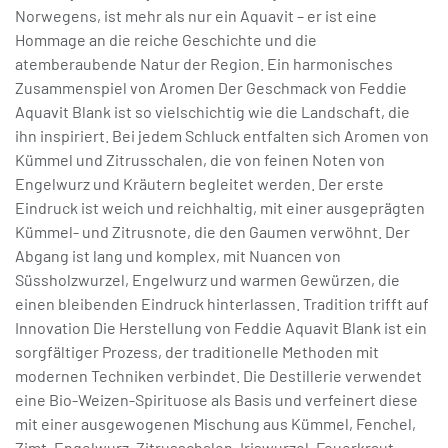
Norwegens, ist mehr als nur ein Aquavit – er ist eine
Hommage an die reiche Geschichte und die
atemberaubende Natur der Region. Ein harmonisches
Zusammenspiel von Aromen Der Geschmack von Feddie
Aquavit Blank ist so vielschichtig wie die Landschaft, die
ihn inspiriert. Bei jedem Schluck entfalten sich Aromen von
Kümmel und Zitrusschalen, die von feinen Noten von
Engelwurz und Kräutern begleitet werden. Der erste
Eindruck ist weich und reichhaltig, mit einer ausgeprägten
Kümmel- und Zitrusnote, die den Gaumen verwöhnt. Der
Abgang ist lang und komplex, mit Nuancen von
Süssholzwurzel, Engelwurz und warmen Gewürzen, die
einen bleibenden Eindruck hinterlassen. Tradition trifft auf
Innovation Die Herstellung von Feddie Aquavit Blank ist ein
sorgfältiger Prozess, der traditionelle Methoden mit
modernen Techniken verbindet. Die Destillerie verwendet
eine Bio-Weizen-Spirituose als Basis und verfeinert diese
mit einer ausgewogenen Mischung aus Kümmel, Fenchel,
Zimt, Engelwurz, Zitrusschalen, Iriswurzel, Feuerkraut,