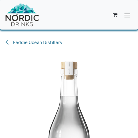
Zum Inhalt springen
Feddie Ocean Distillery