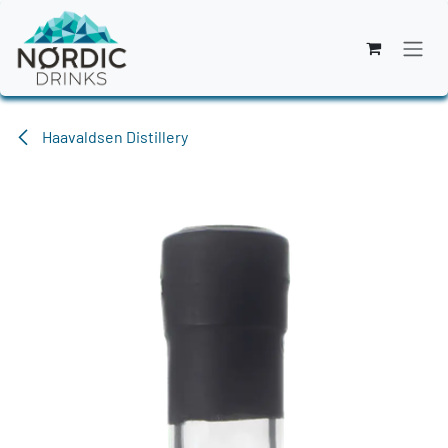
Zum Inhalt springen
Haavaldsen Distillery