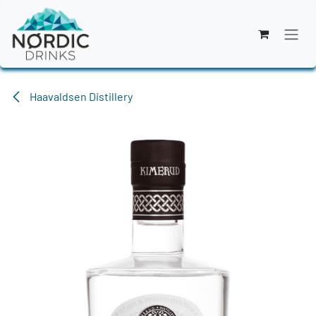
Zum Inhalt springen
Haavaldsen Distillery