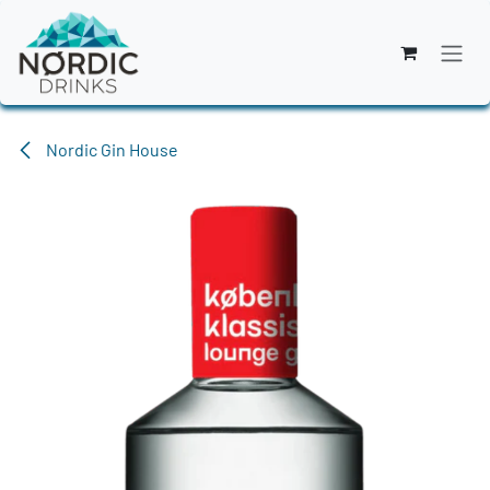
Zum Inhalt springen
Nordic Gin House