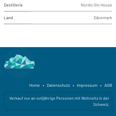
Destillerie
Nordic Gin House
Land
Dänemark
Home
•
Datenschutz
•
Impressum
•
AGB
Verkauf nur an volljährige Personen mit Wohnsitz in der
Schweiz.