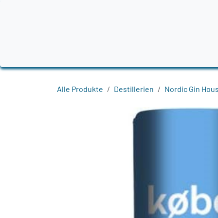
Zum Inhalt springen
Home
Produkte
Destillerien
Region
Alle Produkte
Destillerien
Nordic Gin Hou