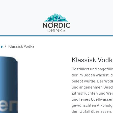
en
News
se
Klassisk Vodka
Klassisk Vodk
Destilliert und abgefül
der im Boden wächst, 
belebt wurde. Der Wodka
und angenehmen Geschm
Zitrusfrüchten und Wei
und feines Quellwasser
gewünschten Alkoholgeh
dem Zufall überlassen.