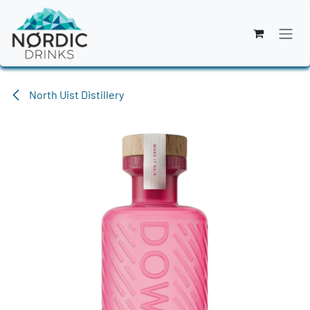
Zum Inhalt springen
North Uist Distillery