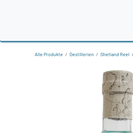
Zum Inhalt springen
Home
Produkte
Destillerien
Region
Alle Produkte
Destillerien
Shetland Reel