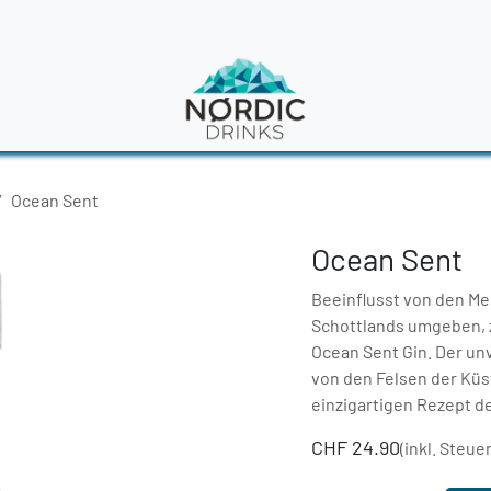
en
News
Ocean Sent
Ocean Sent
Beeinflusst von den Mee
Schottlands umgeben, z
Ocean Sent Gin. Der u
von den Felsen der Kü
einzigartigen Rezept des
CHF
24.90
(inkl. Steue