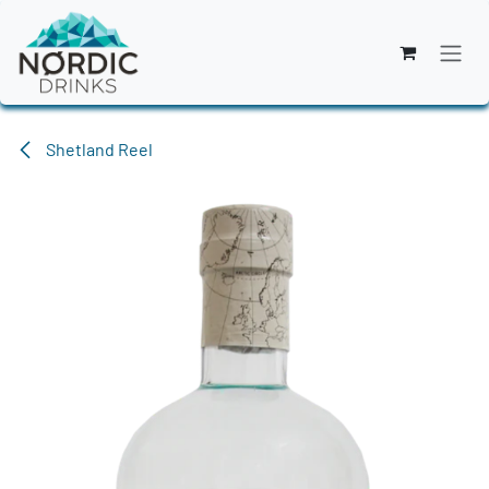
Zum Inhalt springen
Shetland Reel