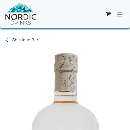
Zum Inhalt springen
Shetland Reel