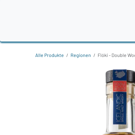
Zum Inhalt springen
Home
Produkte
Destillerien
Region
Alle Produkte
Regionen
Flóki - Double W