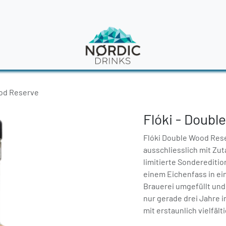
en
News
ood Reserve
Flóki - Doub
Flóki Double Wood Reser
ausschliesslich mit Zut
limitierte Sonderediti
einem Eichenfass in ein
Brauerei umgefüllt und
nur gerade drei Jahre 
mit erstaunlich vielfä