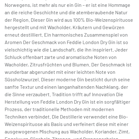
Norwegens, ist mehr als nur ein Gin – er ist eine Hommage
an die reiche Geschichte und die atemberaubende Natur
der Region. Dieser Gin wird aus 100% Bio-Weizenspirituose
hergestellt und mit Wacholder, Kräutern und Gewürzen
erneut destilliert. Ein harmonisches Zusammenspiel von
Aromen Der Geschmack von Feddie London Dry Gin ist so
vielschichtig wie die Landschaft, die ihn inspiriert. Jeder
Schluck offenbart zarte und aromatische Noten von
Wacholder, Zitrusfrüchten und Blumen. Der Geschmack ist
wunderbar abgerundet mit einer leichten Note von
Süssholzwurzel. Dieser moderne Gin besticht durch seine
sanfte Textur und einen langanhaltenden Nachklang, der
die Sinne verzaubert. Tradition trifft auf Innovation Die
Herstellung von Feddie London Dry Gin ist ein sorgfältiger
Prozess, der traditionelle Methoden mit modernen
Techniken verbindet. Die Destillerie verwendet eine Bio-
Weizenspirituose als Basis und verfeinert diese mit einer
ausgewogenen Mischung aus Wacholder, Koriander, Zimt,
Engelwurz, Süssholz, Zitronen- und Orangenschalen,