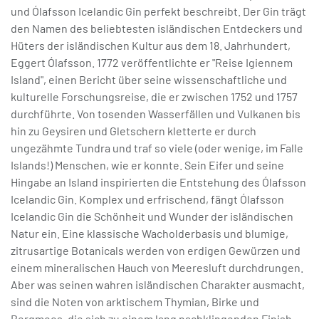
und Ólafsson Icelandic Gin perfekt beschreibt. Der Gin trägt
den Namen des beliebtesten isländischen Entdeckers und
Hüters der isländischen Kultur aus dem 18. Jahrhundert,
Eggert Ólafsson. 1772 veröffentlichte er "Reise Igiennem
Island", einen Bericht über seine wissenschaftliche und
kulturelle Forschungsreise, die er zwischen 1752 und 1757
durchführte. Von tosenden Wasserfällen und Vulkanen bis
hin zu Geysiren und Gletschern kletterte er durch
ungezähmte Tundra und traf so viele (oder wenige, im Falle
Islands!) Menschen, wie er konnte. Sein Eifer und seine
Hingabe an Island inspirierten die Entstehung des Ólafsson
Icelandic Gin. Komplex und erfrischend, fängt Ólafsson
Icelandic Gin die Schönheit und Wunder der isländischen
Natur ein. Eine klassische Wacholderbasis und blumige,
zitrusartige Botanicals werden von erdigen Gewürzen und
einem mineralischen Hauch von Meeresluft durchdrungen.
Aber was seinen wahren isländischen Charakter ausmacht,
sind die Noten von arktischem Thymian, Birke und
Bergmoos, die sich zu einem lang nachklingenden Finish