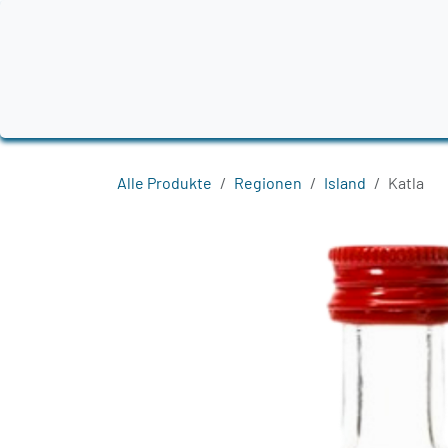
Zum Inhalt springen
Home
Produkte
Destillerien
Region
Alle Produkte
Regionen
Island
Katla