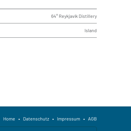
64° Reykjavík Distillery
Island
Home
•
Datenschutz
•
Impressum
•
AGB