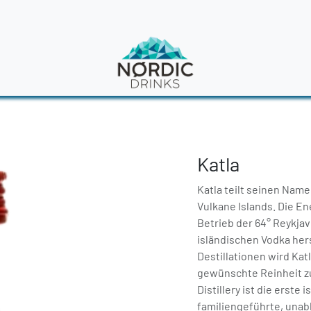
en
News
Katla
Katla teilt seinen Nam
Vulkane Islands. Die E
Betrieb der 64° Reykjav
isländischen Vodka hers
Destillationen wird Katl
gewünschte Reinheit zu
Distillery ist die erste i
familiengeführte, una